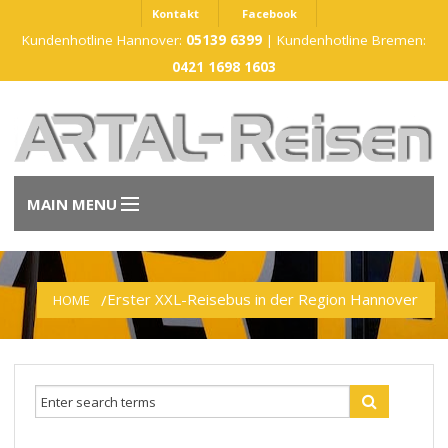
Kontakt
Facebook
Kundenhotline Hannover:
05139 6399
| Kundenhotline Bremen:
0421 1698 1603
MAIN MENU
Start
Erster XXL-Reisebus in der Region Hannover
HOME
Unsere Leistungen
Unsere Busse
Das sind wir