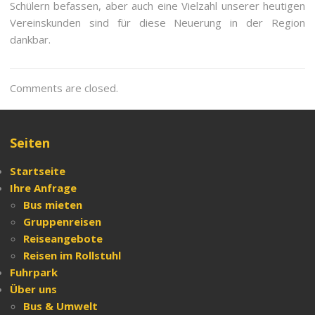
Schülern befassen, aber auch eine Vielzahl unserer heutigen
Vereinskunden sind für diese Neuerung in der Region
dankbar.
Comments are closed.
Seiten
Startseite
Ihre Anfrage
Bus mieten
Gruppenreisen
Reiseangebote
Reisen
im Rollstuhl
Fuhrpark
Über
uns
Bus & Umwelt