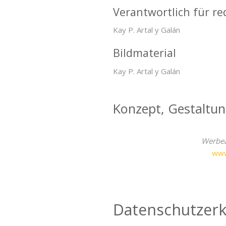
Verantwortlich für re
Kay P. Artal y Galán
Bildmaterial
Kay P. Artal y Galán
Konzept, Gestaltu
Werbea
www
Datenschutzerk