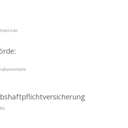
Walsrode
rde:
traßenverkehr
shaftpflichtversicherung
 AG