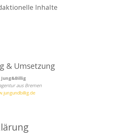
daktionelle Inhalte
ng & Umsetzung
Jung&Billig
gentur aus Bremen
.jungundbillig.de
lärung