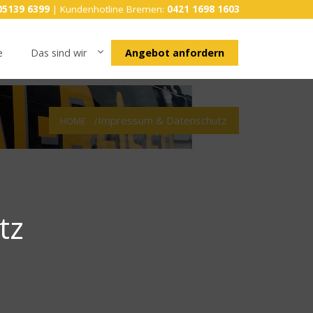
5139 6399
| Kundenhotline Bremen:
0421 1698 1603
e
Das sind wir
Angebot anfordern
Impressum & Datenschutz
HOME
tz